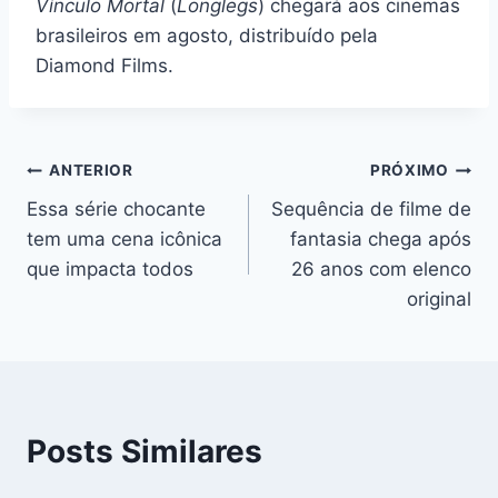
Vínculo Mortal
(
Longlegs
) chegará aos cinemas
brasileiros em agosto, distribuído pela
Diamond Films.
Navegação
ANTERIOR
PRÓXIMO
Essa série chocante
Sequência de filme de
de
tem uma cena icônica
fantasia chega após
Post
que impacta todos
26 anos com elenco
original
Posts Similares