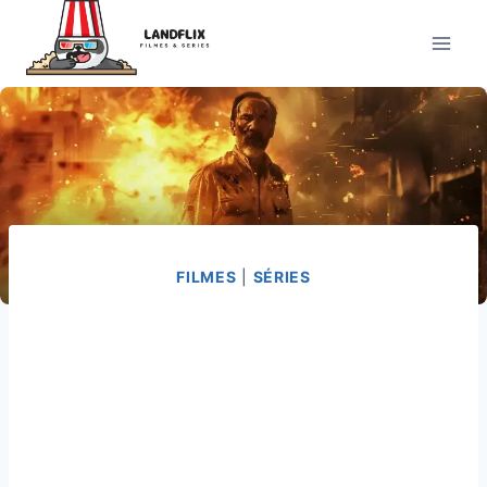
Pular
para
o
Conteúdo
FILMES
|
SÉRIES