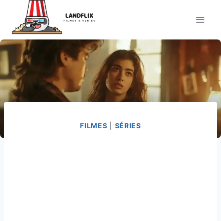
Pular
para
o
Conteúdo
FILMES
|
SÉRIES