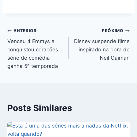
Navegação
ANTERIOR
PRÓXIMO
Venceu 4 Emmys e
Disney suspende filme
de
conquistou corações:
inspirado na obra de
Post
série de comédia
Neil Gaiman
ganha 5ª temporada
Posts Similares