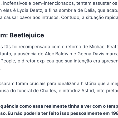
, inofensivos e bem-intencionados, tentam assustar o
 eles é Lydia Deetz, a filha sombria de Delia, que acab
 a causar pavor aos intrusos. Contudo, a situação rapid
m: Beetlejuice
tos fãs foi recompensada com o retorno de Michael Keat
ntanto, a ausência de Alec Baldwin e Geena Davis marca
 People, o diretor explicou que sua intenção era apresen
.
aram foram cruciais para idealizar a história que alme
ausa do funeral de Charles, e introduz Astrid, interpret
quência como essa realmente tinha a ver com o tempo
isso. Eu não poderia ter feito isso pessoalmente em 19