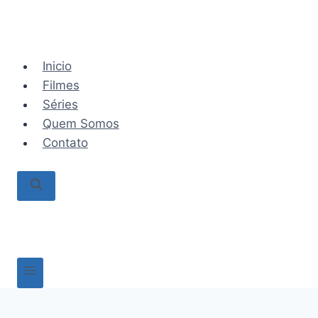
Pular
para
o
Conteúdo
Inicio
Filmes
Séries
Quem Somos
Contato