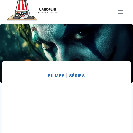
Pular
para
o
Conteúdo
FILMES
|
SÉRIES