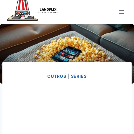
Pular
para
o
Conteúdo
OUTROS
|
SÉRIES