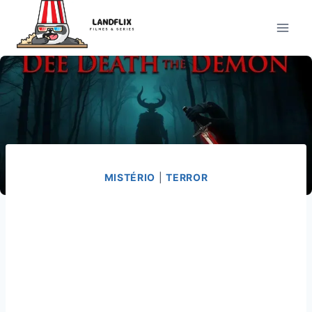
Pular
para
o
Conteúdo
MISTÉRIO
|
TERROR