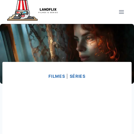
Pular
para
o
Conteúdo
FILMES
|
SÉRIES