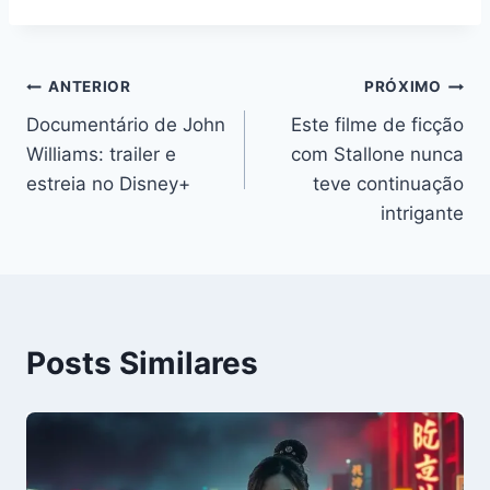
Navegação
ANTERIOR
PRÓXIMO
Documentário de John
Este filme de ficção
de
Williams: trailer e
com Stallone nunca
Post
estreia no Disney+
teve continuação
intrigante
Posts Similares