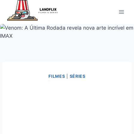
Pular
para
o
Conteúdo
FILMES
|
SÉRIES