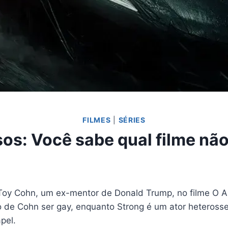
FILMES
|
SÉRIES
sos: Você sabe qual filme não
ar Toy Cohn, um ex-mentor de Donald Trump, no filme O
o de Cohn ser gay, enquanto Strong é um ator heteross
pel.