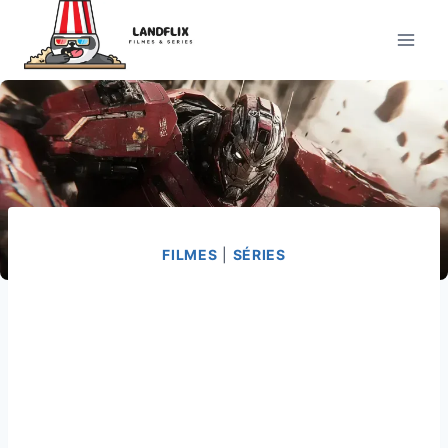
Pular
para
o
Conteúdo
FILMES
|
SÉRIES