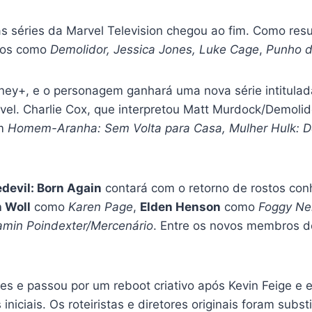
r as séries da Marvel Television chegou ao fim. Como re
ulos como
Demolidor, Jessica Jones, Luke Cage
,
Punho d
ney+, e o personagem ganhará uma nova série intitula
l. Charlie Cox, que interpretou Matt Murdock/Demolidor
em
Homem-Aranha: Sem Volta para Casa, Mulher Hulk: D
devil: Born Again
contará com o retorno de rostos con
 Woll
como
Karen Page
,
Elden Henson
como
Foggy Ne
amin Poindexter/Mercenário
. Entre os novos membros 
es e passou por um reboot criativo após Kevin Feige e
iniciais. Os roteiristas e diretores originais foram sub