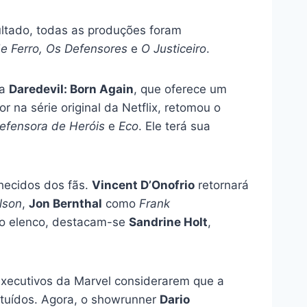
sultado, todas as produções foram
e Ferro, Os Defensores
e
O Justiceiro
.
da
Daredevil: Born Again
, que oferece um
 na série original da Netflix, retomou o
efensora de Heróis
e
Eco
. Ele terá sua
hecidos dos fãs.
Vincent D’Onofrio
retornará
lson
,
Jon Bernthal
como
Frank
do elenco, destacam-se
Sandrine Holt
,
 executivos da Marvel considerarem que a
stituídos. Agora, o showrunner
Dario