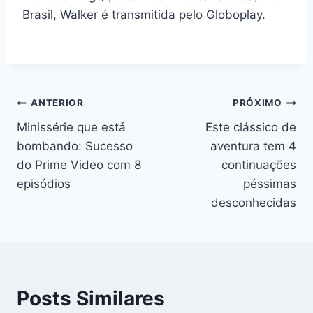
Brasil, Walker é transmitida pelo Globoplay.
Navegação
ANTERIOR
PRÓXIMO
Minissérie que está
Este clássico de
de
bombando: Sucesso
aventura tem 4
Post
do Prime Video com 8
continuações
episódios
péssimas
desconhecidas
Posts Similares