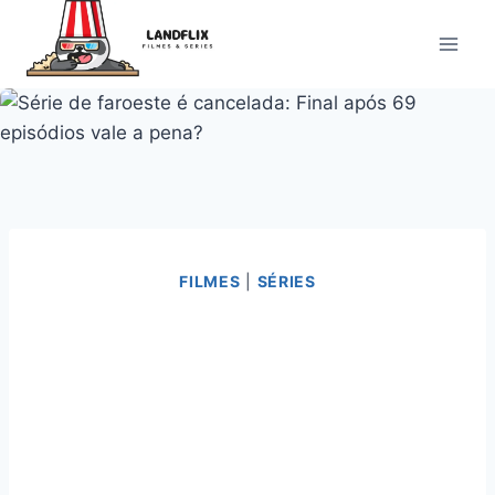
Pular
para
o
Conteúdo
FILMES
|
SÉRIES