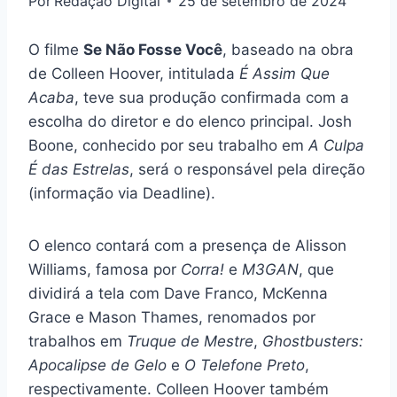
Por
Redação Digital
25 de setembro de 2024
O filme
Se Não Fosse Você
, baseado na obra
de Colleen Hoover, intitulada
É Assim Que
Acaba
, teve sua produção confirmada com a
escolha do diretor e do elenco principal. Josh
Boone, conhecido por seu trabalho em
A Culpa
É das Estrelas
, será o responsável pela direção
(informação via Deadline).
O elenco contará com a presença de Alisson
Williams, famosa por
Corra!
e
M3GAN
, que
dividirá a tela com Dave Franco, McKenna
Grace e Mason Thames, renomados por
trabalhos em
Truque de Mestre
,
Ghostbusters:
Apocalipse de Gelo
e
O Telefone Preto
,
respectivamente. Colleen Hoover também