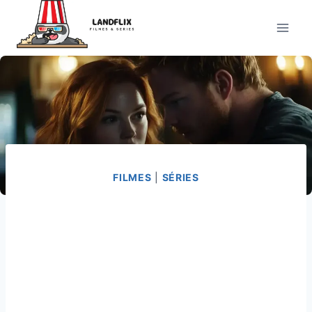
Pular
para
o
Conteúdo
FILMES
|
SÉRIES