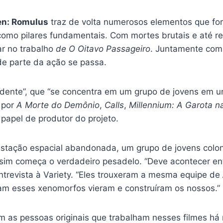
en: Romulus
traz de volta numerosos elementos que for
 como pilares fundamentais. Com mortes brutais e até r
rar no trabalho
de O Oitavo Passageiro
. Juntamente com 
de parte da ação se passa.
endente”, que “se concentra em um grupo de jovens em 
 por
A Morte do Demônio
,
Calls
,
Millennium: A Garota n
 papel de produtor do projeto.
stação espacial abandonada, um grupo de jovens colon
ssim começa o verdadeiro pesadelo. “Deve acontecer entr
ntrevista à Variety. “Eles trouxeram a mesma equipe de
m esses xenomorfos vieram e construíram os nossos.”
com as pessoas originais que trabalham nesses filmes h