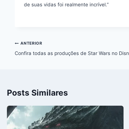
de suas vidas foi realmente incrível.”
Navegação
ANTERIOR
Confira todas as produções de Star Wars no Dis
de
Post
Posts Similares