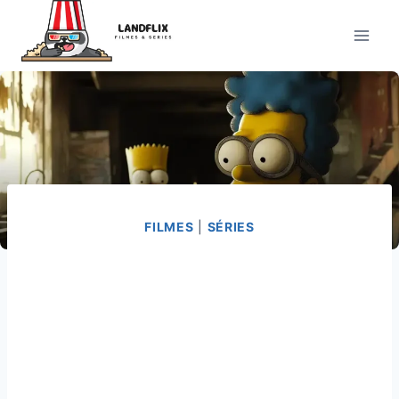
Pular
para
o
Conteúdo
FILMES
|
SÉRIES