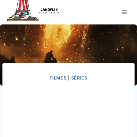
Pular
para
o
Conteúdo
FILMES
|
SÉRIES