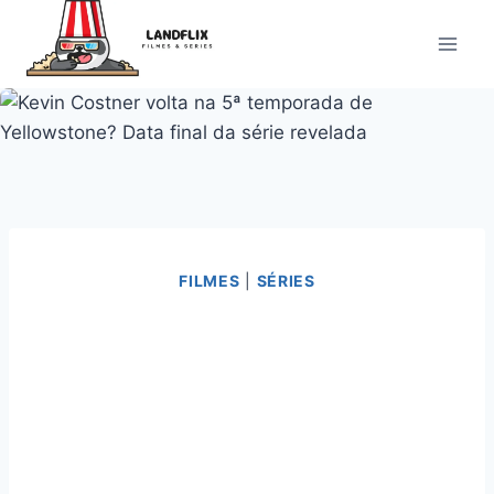
Pular
para
o
Conteúdo
FILMES
|
SÉRIES