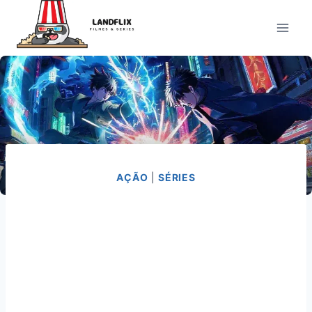
Pular
para
o
Conteúdo
AÇÃO
|
SÉRIES