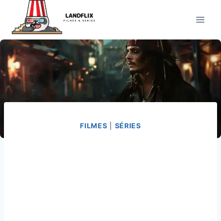
Pular
para
o
Conteúdo
FILMES
|
SÉRIES