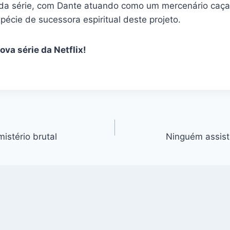
s da série, com Dante atuando como um mercenário caç
écie de sucessora espiritual deste projeto.
va série da Netflix!
istério brutal
Ninguém assisti