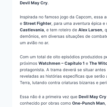
Devil May Cry
.
Inspirada no famoso jogo da Capcom, essa a
e
Street Fighter
, para uma aventura épica e 
Castlevania
, e tem roteiro de
Alex Larsen
, 
demônios, em diversas situações de combate,
um avião no ar.
Com um total de oito episódios produzidos p
próximos
Watchmen – Capítulo 1
e
The Witc
protagonista. A trama deverá se situar ante
reveladas as histórias específicas que ser
Terra, lutando contra criaturas bizarras e p
Essa não é a primeira vez que
Devil May Cry
conhecido por obras como
One-Punch Man
,