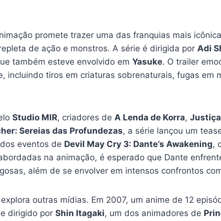
nimação promete trazer uma das franquias mais icônic
repleta de ação e monstros. A série é dirigida por
Adi S
que também esteve envolvido em
Yasuke
. O trailer em
 incluindo tiros em criaturas sobrenaturais, fugas em 
elo
Studio MIR
, criadores de
A Lenda de Korra
,
Justiç
her: Sereias das Profundezas
, a série lançou um tea
s dos eventos de
Devil May Cry 3: Dante’s Awakening
,
ão abordadas na animação, é esperado que Dante enfre
erigosas, além de se envolver em intensos confrontos c
explora outras mídias. Em 2007, um anime de 12 episód
 e dirigido por
Shin Itagaki
, um dos animadores de
Pri