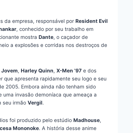
as da empresa, responsável por
Resident Evil
hankar
, conhecido por seu trabalho em
ocionante mostra
Dante
, o caçador de
meio a explosões e corridas nos destroços de
a Jovem
,
Harley Quinn
,
X-Men ’97
e dos
ser que apresenta rapidamente seu logo e seu
 de 2005. Embora ainda não tenham sido
nte uma invasão demoníaca que ameaça a
om seu irmão
Vergil
.
ios foi produzido pelo estúdio
Madhouse
,
ncesa Mononoke
. A história desse anime