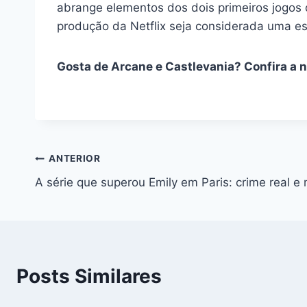
abrange elementos dos dois primeiros jogo
produção da Netflix seja considerada uma esp
Gosta de Arcane e Castlevania? Confira a no
Navegação
ANTERIOR
A série que superou Emily em Paris: crime real e m
de
Post
Posts Similares