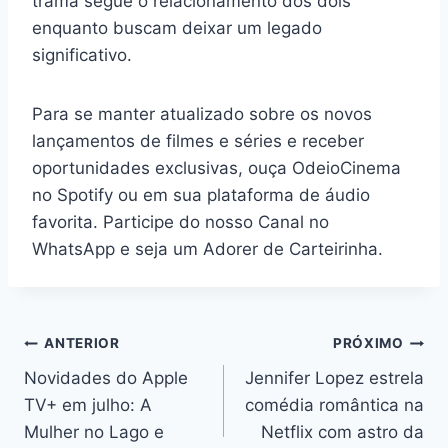
trama segue o relacionamento dos dois
enquanto buscam deixar um legado
significativo.
Para se manter atualizado sobre os novos
lançamentos de filmes e séries e receber
oportunidades exclusivas, ouça OdeioCinema
no Spotify ou em sua plataforma de áudio
favorita. Participe do nosso Canal no
WhatsApp e seja um Adorer de Carteirinha.
Navegação
ANTERIOR
PRÓXIMO
Novidades do Apple
Jennifer Lopez estrela
de
TV+ em julho: A
comédia romântica na
Post
Mulher no Lago e
Netflix com astro da