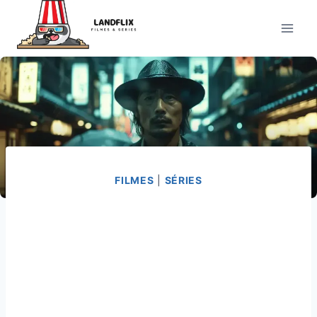
Pular
para
o
Conteúdo
FILMES
|
SÉRIES