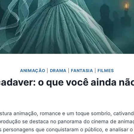
ANIMAÇÃO
|
DRAMA
|
FANTASIA
|
FILMES
cadaver: o que você ainda nã
tura animação, romance e um toque sombrio, cativand
a produção se destaca no panorama do cinema de animaçã
s personagens que conquistaram o público, e analisar o 