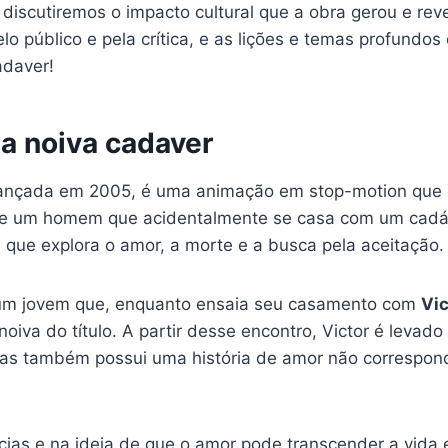
 discutiremos o impacto cultural que a obra gerou e re
elo público e pela crítica, e as lições e temas profund
adaver!
da noiva cadaver
ançada em 2005, é uma animação em stop-motion que 
re um homem que acidentalmente se casa com um cadáver
 que explora o amor, a morte e a busca pela aceitação.
um jovem que, enquanto ensaia seu casamento com
Vic
 noiva do título. A partir desse encontro, Victor é lev
mas também possui uma história de amor não correspon
cias e na ideia de que o amor pode transcender a vida e