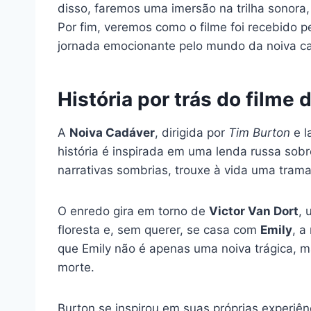
disso, faremos uma imersão na trilha sonora,
Por fim, veremos como o filme foi recebido p
jornada emocionante pelo mundo da noiva c
História por trás do filme 
A
Noiva Cadáver
, dirigida por
Tim Burton
e l
história é inspirada em uma lenda russa sob
narrativas sombrias, trouxe à vida uma trama
O enredo gira em torno de
Victor Van Dort
, 
floresta e, sem querer, se casa com
Emily
, a
que Emily não é apenas uma noiva trágica, 
morte.
Burton se inspirou em suas próprias experiên