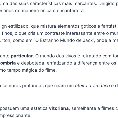
uma das suas características mais marcantes. Dirigido 
nários de maneira única e encantadora.
n estilizado, que mistura elementos góticos e fantást
inos, o que cria um contraste interessante entre o mu
urton, como em “O Estranho Mundo de Jack”, onde a me
tante
particular
. O mundo dos vivos é retratado com t
sombria
e desbotada, enfatizando a diferença entre os 
mo tempo mágica do filme.
com sombras profundas que criam um
efeito dramático
e d
e possuem uma estética
vitoriana
, semelhante a filmes 
impressionante.