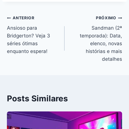
Navegação
ANTERIOR
PRÓXIMO
Ansioso para
Sandman (2ª
de
Bridgerton? Veja 3
temporada): Data,
Post
séries ótimas
elenco, novas
enquanto espera!
histórias e mais
detalhes
Posts Similares