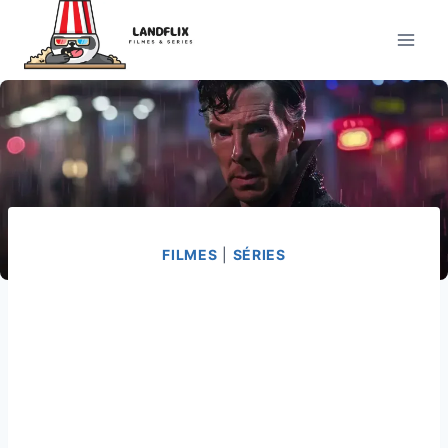
Pular
para
o
Conteúdo
FILMES
|
SÉRIES