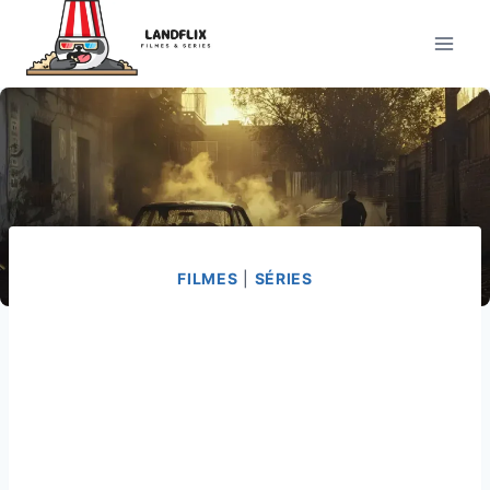
Pular
para
o
Conteúdo
FILMES
|
SÉRIES