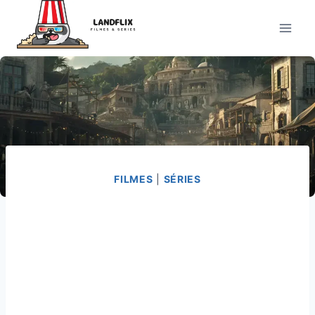
Pular
para
o
Conteúdo
FILMES
|
SÉRIES