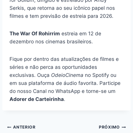
Serkis, que retorna ao seu icônico papel nos
filmes e tem previsão de estreia para 2026.
The War Of Rohirrim
estreia em 12 de
dezembro nos cinemas brasileiros.
Fique por dentro das atualizações de filmes e
séries e não perca as oportunidades
exclusivas. Ouça
OdeioCinema
no Spotify ou
em sua plataforma de áudio favorita. Participe
do nosso Canal no WhatsApp e torne-se um
Adorer de Carteirinha
.
Navegação
ANTERIOR
PRÓXIMO