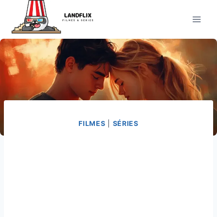
Pular
para
o
Conteúdo
FILMES
|
SÉRIES