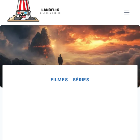
Pular
para
o
Conteúdo
FILMES
|
SÉRIES