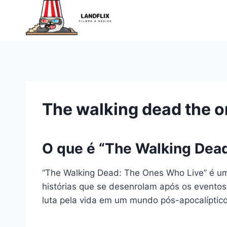
Pular
para
o
Conteúdo
The walking dead the o
O que é “The Walking Dea
“The Walking Dead: The Ones Who Live” é um
histórias que se desenrolam após os eventos
luta pela vida em um mundo pós-apocalíptic