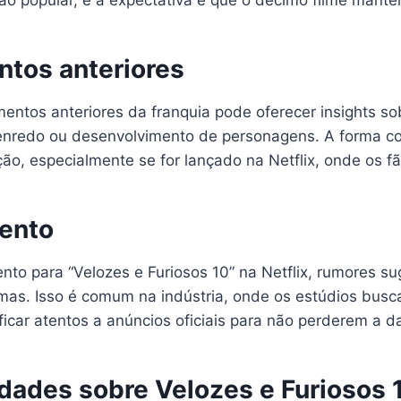
tão popular, e a expectativa é que o décimo filme mant
tos anteriores
ntos anteriores da franquia pode oferecer insights sob
enredo ou desenvolvimento de personagens. A forma com
ção, especialmente se for lançado na Netflix, onde os f
mento
to para “Velozes e Furiosos 10” na Netflix, rumores su
s. Isso é comum na indústria, onde os estúdios buscam
 ficar atentos a anúncios oficiais para não perderem a 
ades sobre Velozes e Furiosos 