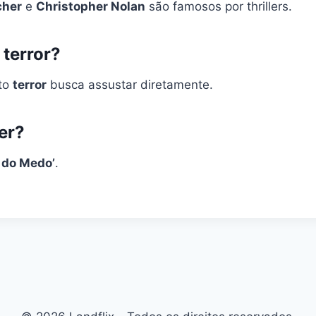
cher
e
Christopher Nolan
são famosos por thrillers.
 terror?
to
terror
busca assustar diretamente.
er?
a do Medo’
.