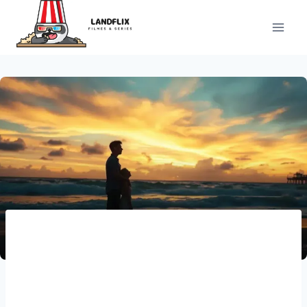
Pular
para
o
Conteúdo