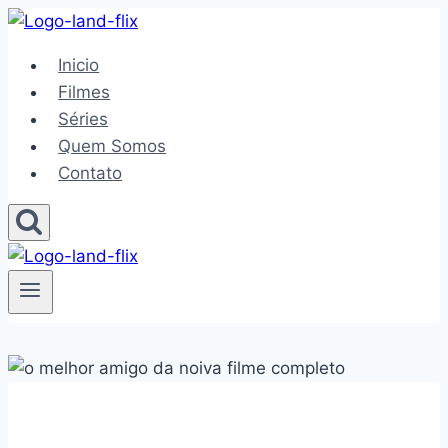
Pular
para
Inicio
o
Filmes
Conteúdo
Séries
Quem Somos
Contato