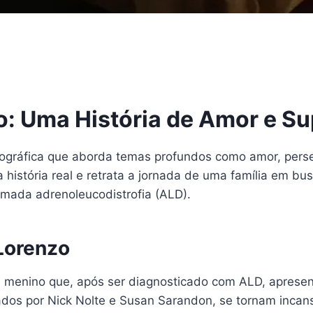
o: Uma História de Amor e S
gráfica que aborda temas profundos como amor, persev
istória real e retrata a jornada de uma família em bus
amada adrenoleucodistrofia (ALD).
Lorenzo
 menino que, após ser diagnosticado com ALD, apresen
tados por Nick Nolte e Susan Sarandon, se tornam incan