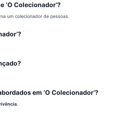
me ‘O Colecionador’?
orna um colecionador de pessoas.
nador’?
ançado?
 abordados em ‘O Colecionador’?
ivência
.