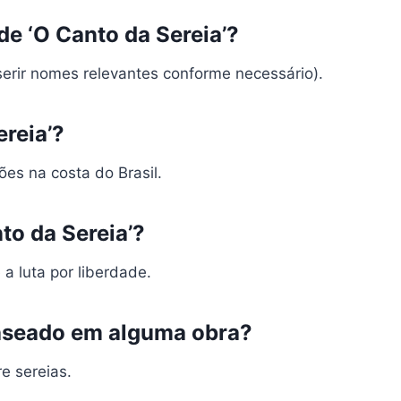
de ‘O Canto da Sereia’?
serir nomes relevantes conforme necessário).
ereia’?
es na costa do Brasil.
to da Sereia’?
 a luta por liberdade.
 baseado em alguma obra?
re sereias.