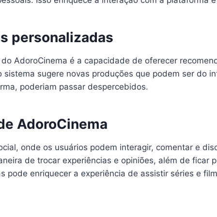
soais. Isso enriquece a interação com a plataforma e f
 personalizadas
s do AdoroCinema é a capacidade de oferecer recomend
u, o sistema sugere novas produções que podem ser do i
forma, poderiam passar despercebidos.
ade AdoroCinema
l, onde os usuários podem interagir, comentar e discut
eira de trocar experiências e opiniões, além de ficar
 pode enriquecer a experiência de assistir séries e fil