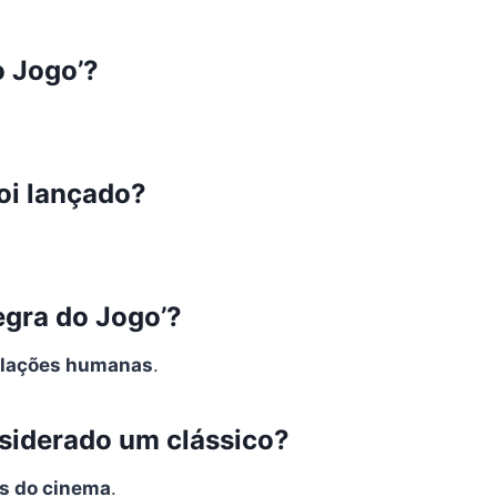
o Jogo’?
oi lançado?
egra do Jogo’?
elações humanas
.
nsiderado um clássico?
os do cinema
.