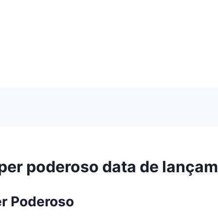
uper poderoso data de lança
er Poderoso