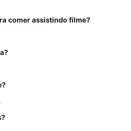
ra comer assistindo filme?
ma?
e?
.
s?