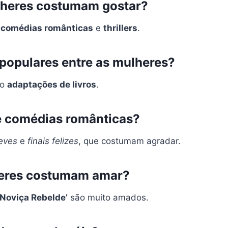
ulheres costumam gostar?
,
comédias românticas
e
thrillers
.
 populares entre as mulheres?
ão
adaptações de livros
.
e comédias românticas?
leves
e
finais felizes
, que costumam agradar.
lheres costumam amar?
 Noviça Rebelde’
são muito amados.