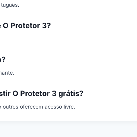
rtuguês.
 O Protetor 3?
o?
nante.
tir O Protetor 3 grátis?
 outros oferecem acesso livre.