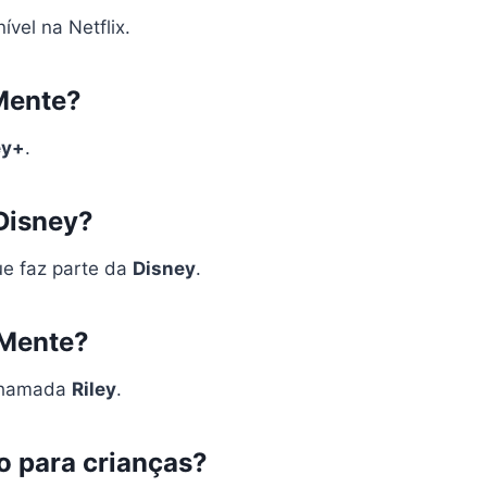
vel na Netflix.
 Mente?
ey+
.
 Disney?
ue faz parte da
Disney
.
 Mente?
 chamada
Riley
.
o para crianças?