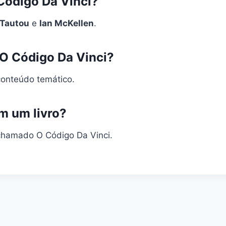
 Código Da Vinci?
 Tautou
e
Ian McKellen
.
e O Código Da Vinci?
onteúdo temático.
m um livro?
chamado O Código Da Vinci.