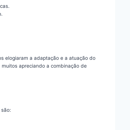
icas.
o.
cos elogiaram a adaptação e a atuação do
om muitos apreciando a combinação de
 são: