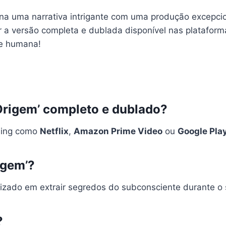
a uma narrativa intrigante com uma produção excepcion
ir a versão completa e dublada disponível nas platafor
te humana!
 Origem’ completo e dublado?
aming como
Netflix
,
Amazon Prime Video
ou
Google Pla
igem’?
lizado em extrair segredos do subconsciente durante o
?