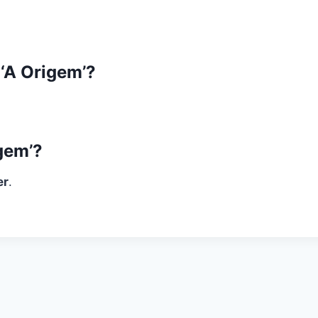
 ‘A Origem’?
igem’?
er
.